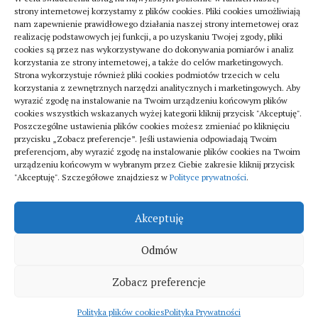
strony internetowej korzystamy z plików cookies. Pliki cookies umożliwiają
nam zapewnienie prawidłowego działania naszej strony internetowej oraz
realizację podstawowych jej funkcji, a po uzyskaniu Twojej zgody, pliki
cookies są przez nas wykorzystywane do dokonywania pomiarów i analiz
korzystania ze strony internetowej, a także do celów marketingowych.
Strona wykorzystuje również pliki cookies podmiotów trzecich w celu
Turystyka
korzystania z zewnętrznych narzędzi analitycznych i marketingowych. Aby
Jak znaleźć dobrą firmę do sanitarnych instalacji
wyrazić zgodę na instalowanie na Twoim urządzeniu końcowym plików
cookies wszystkich wskazanych wyżej kategorii kliknij przycisk "Akceptuję".
w szpitalach
Poszczególne ustawienia plików cookies możesz zmieniać po kliknięciu
20 lipca 2025
przycisku „Zobacz preferencje”. Jeśli ustawienia odpowiadają Twoim
preferencjom, aby wyrazić zgodę na instalowanie plików cookies na Twoim
urządzeniu końcowym w wybranym przez Ciebie zakresie kliknij przycisk
"Akceptuję". Szczegółowe znajdziesz w
Polityce prywatności
.
Akceptuję
Odmów
Fitka © 2026. All Rights Reserved.
Zobacz preferencje
Polityka plików cookies
Polityka Prywatności