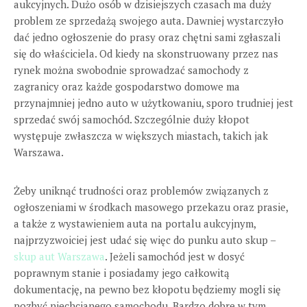
aukcyjnych. Dużo osób w dzisiejszych czasach ma duży
problem ze sprzedażą swojego auta. Dawniej wystarczyło
dać jedno ogłoszenie do prasy oraz chętni sami zgłaszali
się do właściciela. Od kiedy na skonstruowany przez nas
rynek można swobodnie sprowadzać samochody z
zagranicy oraz każde gospodarstwo domowe ma
przynajmniej jedno auto w użytkowaniu, sporo trudniej jest
sprzedać swój samochód. Szczególnie duży kłopot
występuje zwłaszcza w większych miastach, takich jak
Warszawa.
Żeby uniknąć trudności oraz problemów związanych z
ogłoszeniami w środkach masowego przekazu oraz prasie,
a także z wystawieniem auta na portalu aukcyjnym,
najprzyzwoiciej jest udać się więc do punku auto skup –
skup aut Warszawa
. Jeżeli samochód jest w dosyć
poprawnym stanie i posiadamy jego całkowitą
dokumentację, na pewno bez kłopotu będziemy mogli się
pozbyć niechcianego samochodu. Bardzo dobre w tym