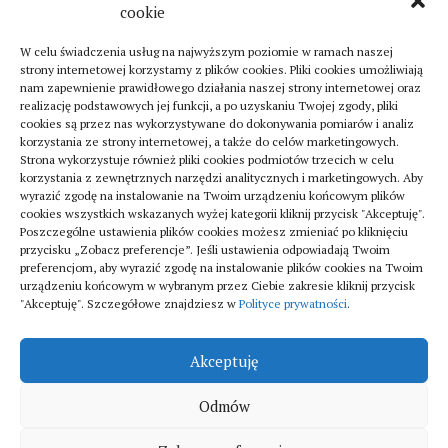
cookie
W celu świadczenia usług na najwyższym poziomie w ramach naszej
strony internetowej korzystamy z plików cookies. Pliki cookies umożliwiają
nam zapewnienie prawidłowego działania naszej strony internetowej oraz
realizację podstawowych jej funkcji, a po uzyskaniu Twojej zgody, pliki
cookies są przez nas wykorzystywane do dokonywania pomiarów i analiz
korzystania ze strony internetowej, a także do celów marketingowych.
Strona wykorzystuje również pliki cookies podmiotów trzecich w celu
Turystyka
korzystania z zewnętrznych narzędzi analitycznych i marketingowych. Aby
Jak znaleźć dobrą firmę do sanitarnych instalacji
wyrazić zgodę na instalowanie na Twoim urządzeniu końcowym plików
cookies wszystkich wskazanych wyżej kategorii kliknij przycisk "Akceptuję".
w szpitalach
Poszczególne ustawienia plików cookies możesz zmieniać po kliknięciu
20 lipca 2025
przycisku „Zobacz preferencje”. Jeśli ustawienia odpowiadają Twoim
preferencjom, aby wyrazić zgodę na instalowanie plików cookies na Twoim
urządzeniu końcowym w wybranym przez Ciebie zakresie kliknij przycisk
"Akceptuję". Szczegółowe znajdziesz w
Polityce prywatności
.
Akceptuję
Odmów
Fitka © 2026. All Rights Reserved.