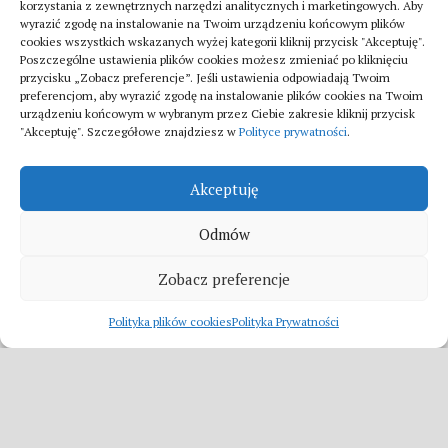
Turystyka
korzystania z zewnętrznych narzędzi analitycznych i marketingowych. Aby
Jak znaleźć dobrą firmę do sanitarnych instalacji
wyrazić zgodę na instalowanie na Twoim urządzeniu końcowym plików
cookies wszystkich wskazanych wyżej kategorii kliknij przycisk "Akceptuję".
w szpitalach
Poszczególne ustawienia plików cookies możesz zmieniać po kliknięciu
20 lipca 2025
przycisku „Zobacz preferencje”. Jeśli ustawienia odpowiadają Twoim
preferencjom, aby wyrazić zgodę na instalowanie plików cookies na Twoim
urządzeniu końcowym w wybranym przez Ciebie zakresie kliknij przycisk
"Akceptuję". Szczegółowe znajdziesz w
Polityce prywatności
.
Akceptuję
Odmów
Fitka © 2026. All Rights Reserved.
Zobacz preferencje
Polityka plików cookies
Polityka Prywatności