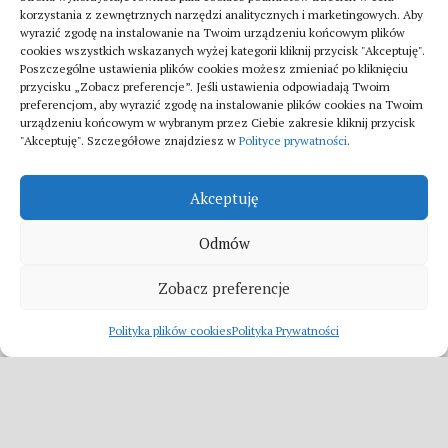
Turystyka
korzystania z zewnętrznych narzędzi analitycznych i marketingowych. Aby
Jak znaleźć dobrą firmę do sanitarnych instalacji
wyrazić zgodę na instalowanie na Twoim urządzeniu końcowym plików
cookies wszystkich wskazanych wyżej kategorii kliknij przycisk "Akceptuję".
w szpitalach
Poszczególne ustawienia plików cookies możesz zmieniać po kliknięciu
20 lipca 2025
przycisku „Zobacz preferencje”. Jeśli ustawienia odpowiadają Twoim
preferencjom, aby wyrazić zgodę na instalowanie plików cookies na Twoim
urządzeniu końcowym w wybranym przez Ciebie zakresie kliknij przycisk
"Akceptuję". Szczegółowe znajdziesz w
Polityce prywatności
.
Akceptuję
Odmów
Fitka © 2026. All Rights Reserved.
Zobacz preferencje
Polityka plików cookies
Polityka Prywatności