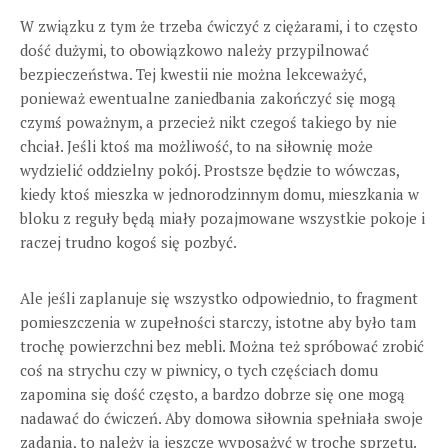
W związku z tym że trzeba ćwiczyć z ciężarami, i to często
dość dużymi, to obowiązkowo należy przypilnować
bezpieczeństwa. Tej kwestii nie można lekceważyć,
ponieważ ewentualne zaniedbania zakończyć się mogą
czymś poważnym, a przecież nikt czegoś takiego by nie
chciał. Jeśli ktoś ma możliwość, to na siłownię może
wydzielić oddzielny pokój. Prostsze będzie to wówczas,
kiedy ktoś mieszka w jednorodzinnym domu, mieszkania w
bloku z reguły będą miały pozajmowane wszystkie pokoje i
raczej trudno kogoś się pozbyć.
Ale jeśli zaplanuje się wszystko odpowiednio, to fragment
pomieszczenia w zupełności starczy, istotne aby było tam
trochę powierzchni bez mebli. Można też spróbować zrobić
coś na strychu czy w piwnicy, o tych częściach domu
zapomina się dość często, a bardzo dobrze się one mogą
nadawać do ćwiczeń. Aby domowa siłownia spełniała swoje
zadania, to należy ją jeszcze wyposażyć w trochę sprzętu.