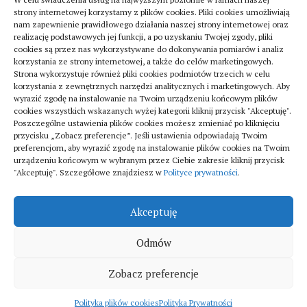
strony internetowej korzystamy z plików cookies. Pliki cookies umożliwiają
nam zapewnienie prawidłowego działania naszej strony internetowej oraz
realizację podstawowych jej funkcji, a po uzyskaniu Twojej zgody, pliki
cookies są przez nas wykorzystywane do dokonywania pomiarów i analiz
korzystania ze strony internetowej, a także do celów marketingowych.
Strona wykorzystuje również pliki cookies podmiotów trzecich w celu
Turystyka
korzystania z zewnętrznych narzędzi analitycznych i marketingowych. Aby
Jak znaleźć dobrą firmę do sanitarnych instalacji
wyrazić zgodę na instalowanie na Twoim urządzeniu końcowym plików
cookies wszystkich wskazanych wyżej kategorii kliknij przycisk "Akceptuję".
w szpitalach
Poszczególne ustawienia plików cookies możesz zmieniać po kliknięciu
20 lipca 2025
przycisku „Zobacz preferencje”. Jeśli ustawienia odpowiadają Twoim
preferencjom, aby wyrazić zgodę na instalowanie plików cookies na Twoim
urządzeniu końcowym w wybranym przez Ciebie zakresie kliknij przycisk
"Akceptuję". Szczegółowe znajdziesz w
Polityce prywatności
.
Akceptuję
Odmów
Fitka © 2026. All Rights Reserved.
Zobacz preferencje
Polityka plików cookies
Polityka Prywatności