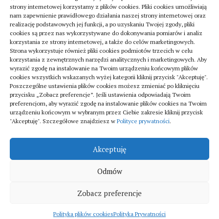
strony internetowej korzystamy z plików cookies. Pliki cookies umożliwiają
nam zapewnienie prawidłowego działania naszej strony internetowej oraz
realizację podstawowych jej funkcji, a po uzyskaniu Twojej zgody, pliki
cookies są przez nas wykorzystywane do dokonywania pomiarów i analiz
korzystania ze strony internetowej, a także do celów marketingowych.
Strona wykorzystuje również pliki cookies podmiotów trzecich w celu
Turystyka
korzystania z zewnętrznych narzędzi analitycznych i marketingowych. Aby
Jak znaleźć dobrą firmę do sanitarnych instalacji
wyrazić zgodę na instalowanie na Twoim urządzeniu końcowym plików
cookies wszystkich wskazanych wyżej kategorii kliknij przycisk "Akceptuję".
w szpitalach
Poszczególne ustawienia plików cookies możesz zmieniać po kliknięciu
20 lipca 2025
przycisku „Zobacz preferencje”. Jeśli ustawienia odpowiadają Twoim
preferencjom, aby wyrazić zgodę na instalowanie plików cookies na Twoim
urządzeniu końcowym w wybranym przez Ciebie zakresie kliknij przycisk
"Akceptuję". Szczegółowe znajdziesz w
Polityce prywatności
.
Akceptuję
Odmów
Fitka © 2026. All Rights Reserved.
Zobacz preferencje
Polityka plików cookies
Polityka Prywatności