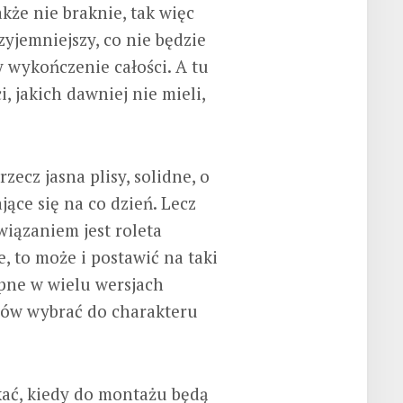
kże nie braknie, tak więc
zyjemniejszy, co nie będzie
zy wykończenie całości. A tu
 jakich dawniej nie mieli,
zecz jasna plisy, solidne, o
ące się na co dzień. Lecz
iązaniem jest roleta
e, to może i postawić na taki
ępne w wielu wersjach
mów wybrać do charakteru
kać, kiedy do montażu będą