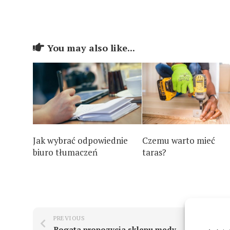
You may also like...
Jak wybrać odpowiednie
Czemu warto mieć
biuro tłumaczeń
taras?
PREVIOUS
NEXT
Bogata propozycja sklepu medyczno – rehabilitacyjnego Bumed