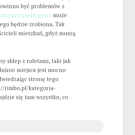
powinno być problemów z
stwa przypodłogowa
może
iego będzie zrobiona. Tak
ścicieli mieszkań, gdyż muszą
 sklep z roletami, taki jak
aśnie miejsca jest mocno
dwiedzając stronę tego
://rimbo.pl/kategoria-
jdzie się tam wszystko, co